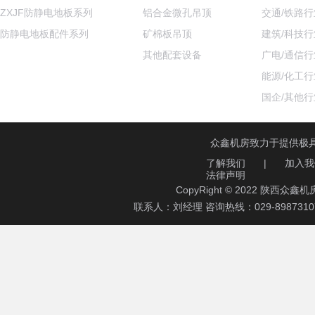
ZXJF防静电地板系列
铝合金微孔吊顶
交通/铁路行
防静电地板配件系列
矿棉板吊顶
建筑/科技行
其他配套设备
广电/通信行
能源/化工行
国企/其他行
众鑫机房致力于提供极
了解我们
|
加入我
法律声明
CopyRight © 2022 陕西
联系人：刘经理 咨询热线：029-89873107 