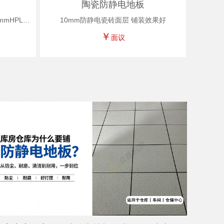
陶瓷防静电地板
0.6 x 0.5mm优质宝钢 进口美亚1.2mmHPL防静电面层
10mm防静电瓷砖面层 铺装效果好
￥
面议