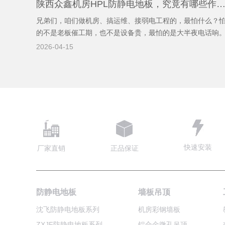
陕西众鑫机房HPL防静电地板，究竟有哪些作
兄弟们，咱们做机房、搞运维、接弱电工程的，最怕什么？
的不是老板催工期，也不是设备贵，最怕的是大半夜电话响
那边领导一声吼：“怎么又断网了？服务器怎么又报警了？” 
2026-04-15
火急火燎冲到现场，查了一圈，UPS正常，温度正常，湿度
正常，但板卡就是莫
快速安装
厂家直销
正品保证
防静电地板
墙板吊顶
沈飞防静电地板系列
机房彩钢墙板
ZXJF防静电地板系列
铝合金微孔吊顶