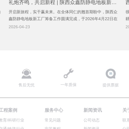
用？
​礼炮齐鸣，共启新程 | 陕西众鑫防静电地板新工厂盛大开工！
怕
开启新旅程，实干赢未来。在全体同仁的翘首期盼中，陕西众
。
鑫防静电地板新工厂筹备工作圆满完成，于2026年4月22日在
你
西安市高陵区正式拉开规模化发展的帷幕。新厂坐落于西安市
2026-04-23
2
也
高陵区道湾子商业街，经精心筹备，厂区焕然一新，蓄势待
发。这不仅标志着众鑫在深耕
一年质保
售后无忧
提供票据
工程案例
服务中心
新闻资讯
关
教育/科研行业
常见问题
公司动态
联
交通/铁路行业
安装教程
新闻资讯
公