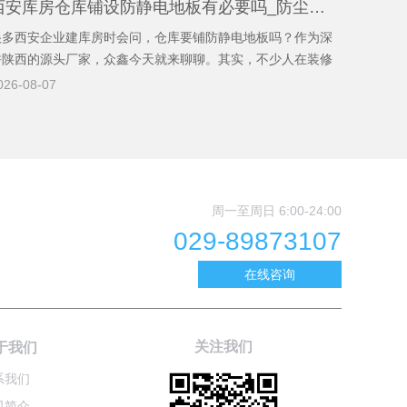
西安库房仓库铺设防静电地板有必要吗_防尘耐磨场景应用
很多西安企业建库房时会问，仓库要铺防静电地板吗？作为深
耕陕西的源头厂家，众鑫今天就来聊聊。其实，不少人在装修
库房的时候，觉得随便弄个水泥地或者环氧地坪就行了，没必
026-08-07
要花那个钱去铺防静电地板。但实际上，库房仓库铺防静电地
板有没有必要，完全取决于
周一至周日 6:00-24:00
029-89873107
在线咨询
关注我们
于我们
系我们
司简介