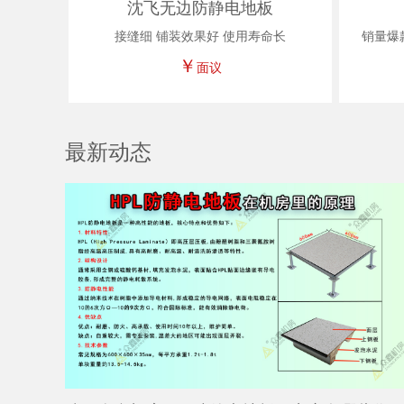
沈飞无边防静电地板
接缝细 铺装效果好 使用寿命长
销量爆
￥
面议
最新动态