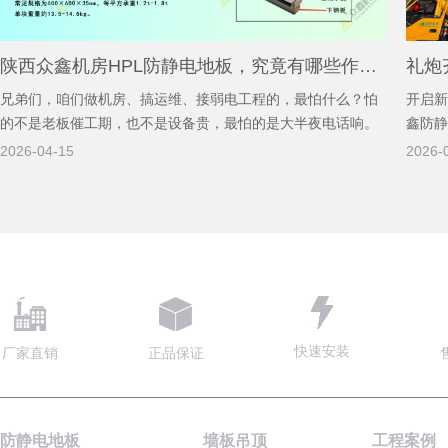
陕西众鑫机房HPL防静电地板，究竟有哪些作用？
兄弟们，咱们做机房、搞运维、接弱电工程的，最怕什么？怕
开启新
的不是老板催工期，也不是设备贵，最怕的是大半夜电话响。
鑫防静
那边领导一声吼：“怎么又断网了？服务器怎么又报警了？” 你
西安市
2026-04-15
2026-
火急火燎冲到现场，查了一圈，UPS正常，温度正常，湿度也
高陵区
正常，但板卡就是莫
发。这
快速安装
厂家直销
正品保证
防静电地板
墙板吊顶
工程案例