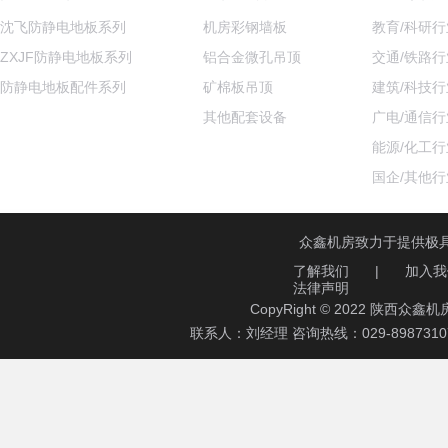
沈飞防静电地板系列
机房彩钢墙板
教育/科研行
ZXJF防静电地板系列
铝合金微孔吊顶
交通/铁路行
防静电地板配件系列
矿棉板吊顶
建筑/科技行
其他配套设备
广电/通信行
能源/化工行
国企/其他行
众鑫机房致力于提供极
了解我们
|
加入我
法律声明
CopyRight © 2022 陕西
联系人：刘经理 咨询热线：029-89873107 